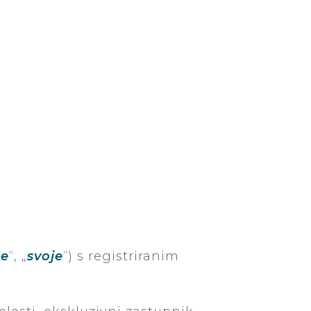
še
“, „
svoje
“) s registriranim