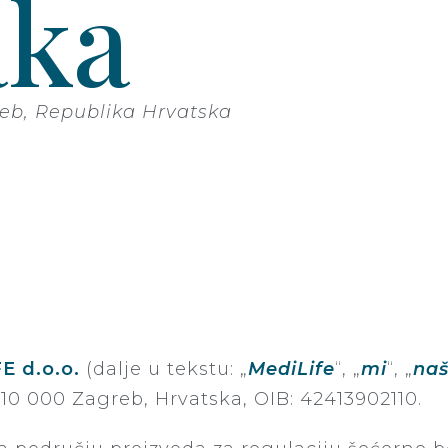
aka
greb, Republika Hrvatska
E d.o.o.
(dalje u tekstu: „
MediLife
“, „
mi
“, „
na
 10 000 Zagreb, Hrvatska, OIB: 42413902110.