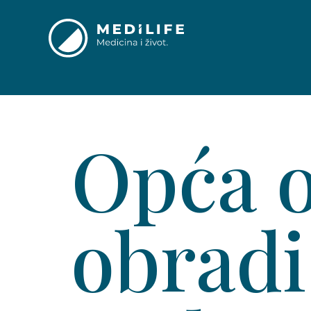
Opća o
obradi