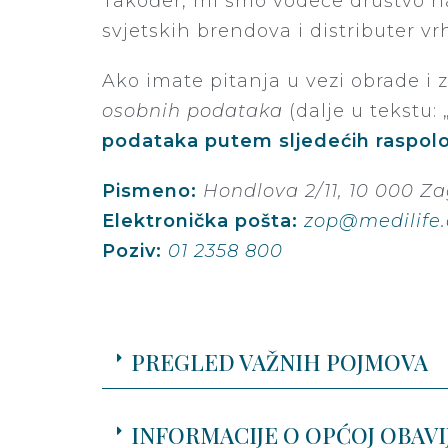
Također, mi smo vodeće društvo na
svjetskih brendova i distributer v
Ako imate pitanja u vezi obrade i 
osobnih podataka
(dalje u tekstu: 
podataka putem sljedećih raspolo
Pismeno:
Hondlova 2/11, 10 000 Z
Elektronička pošta:
zop@medilife
Poziv:
01 2358 800
PREGLED VAŽNIH POJMOVA
INFORMACIJE O OPĆOJ OBAVI