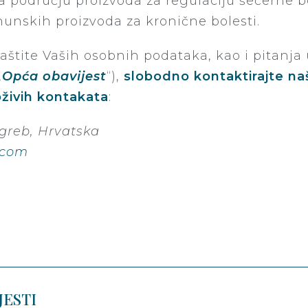
 području proizvoda za regulaciju šećerne bo
rhunskih proizvoda za kronične bolesti.
zaštite Vaših osobnih podataka, kao i pitanja
„
Opća obavijest
“),
slobodno kontaktirajte na
živih kontakata
:
agreb, Hrvatska
.com
JESTI