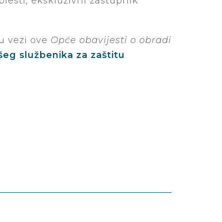
lesti, ekskluzivni zastupnik
 u vezi ove
Opće obavijesti o obradi
šeg službenika za zaštitu